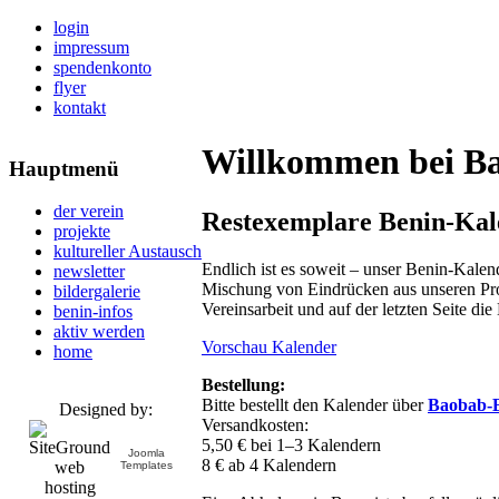
login
impressum
spendenkonto
flyer
kontakt
Willkommen bei Ba
Hauptmenü
der verein
Restexemplare Benin-Kal
projekte
kultureller Austausch
Endlich ist es soweit – unser Benin-Kalen
newsletter
Mischung von Eindrücken aus unseren Proje
bildergalerie
Vereinsarbeit und auf der letzten Seite d
benin-infos
aktiv werden
Vorschau Kalender
home
Bestellung:
Bitte bestellt den Kalender über
Baobab-
Designed by:
Versandkosten:
5,50 € bei 1–3 Kalendern
Joomla
8 € ab 4 Kalendern
Templates