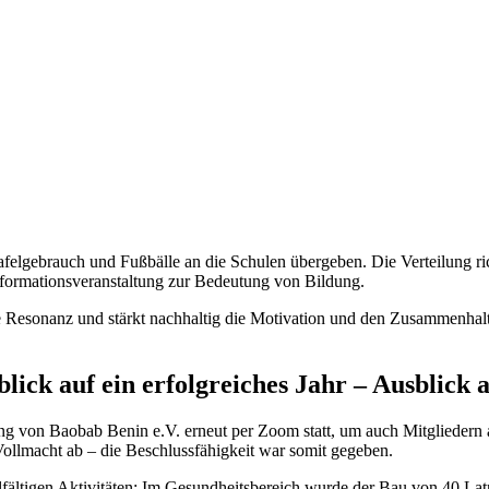
felgebrauch und Fußbälle an die Schulen übergeben. Die Verteilung ric
nformationsveranstaltung zur Bedeutung von Bildung.
ße Resonanz und stärkt nachhaltig die Motivation und den Zusammenhal
ck auf ein erfolgreiches Jahr – Ausblick a
g von Baobab Benin e.V. erneut per Zoom statt, um auch Mitgliedern 
ollmacht ab – die Beschlussfähigkeit war somit gegeben.
lfältigen Aktivitäten: Im Gesundheitsbereich wurde der Bau von 40 Latr