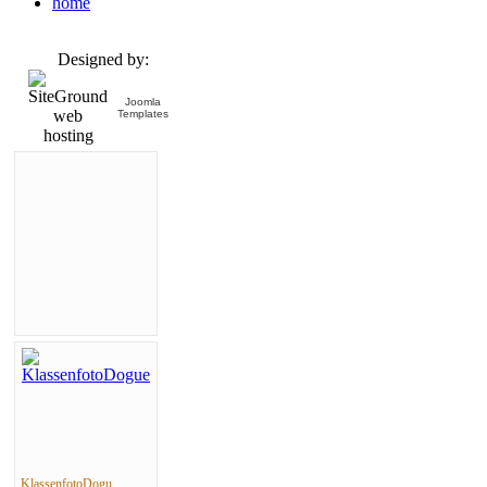
home
Designed by:
Joomla
Templates
KlassenfotoDogu...