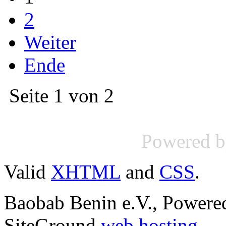
2
Weiter
Ende
Seite 1 von 2
Powered 
Valid
XHTML
and
CSS
.
Baobab Benin e.V., Power
SiteGround
web hosting