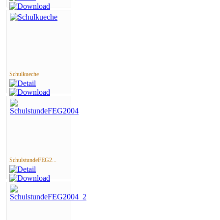
Schulkueche
SchulstundeFEG2...