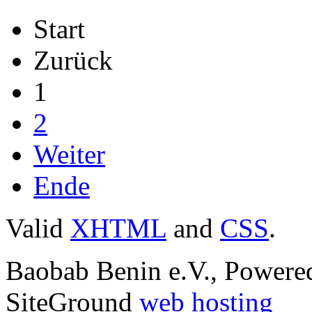
Start
Zurück
1
2
Weiter
Ende
Valid
XHTML
and
CSS
.
Baobab Benin e.V., Power
SiteGround
web hosting