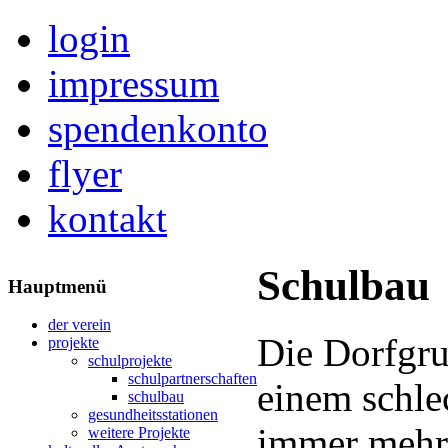
login
impressum
spendenkonto
flyer
kontakt
Schulbau
Hauptmenü
der verein
Die Dorfgru
projekte
schulprojekte
schulpartnerschaften
einem schle
schulbau
gesundheitsstationen
immer mehr
weitere Projekte