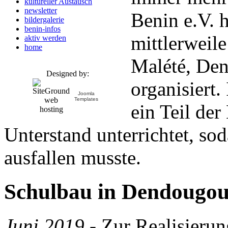
kultureller Austausch
newsletter
Benin e.V. 
bildergalerie
benin-infos
mittlerweil
aktiv werden
home
Malété, Den
Designed by:
organisiert
Joomla
Templates
ein Teil der
Unterstand unterrichtet, sod
ausfallen musste.
Schulbau in Dendougo
Juni 2019
-
Zur Realisierun